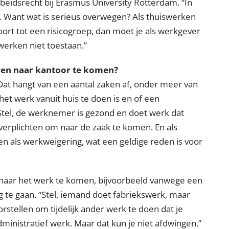
beidsrecht bij Erasmus University Rotterdam.
In
er. Want wat is serieus overwegen? Als thuiswerken
rt tot een risicogroep, dan moet je als werkgever
werken niet toestaan.
eren naar kantoor te komen?
 Dat hangt van een aantal zaken af, onder meer van
het werk vanuit huis te doen is en of een
Stel, de werknemer is gezond en doet werk dat
e verplichten om naar de zaak te komen. En als
en als werkweigering, wat een geldige reden is voor
m naar het werk te komen, bijvoorbeeld vanwege een
g te gaan.
Stel, iemand doet fabriekswerk, maar
rstellen om tijdelijk ander werk te doen dat je
dministratief werk. Maar dat kun je niet afdwingen.