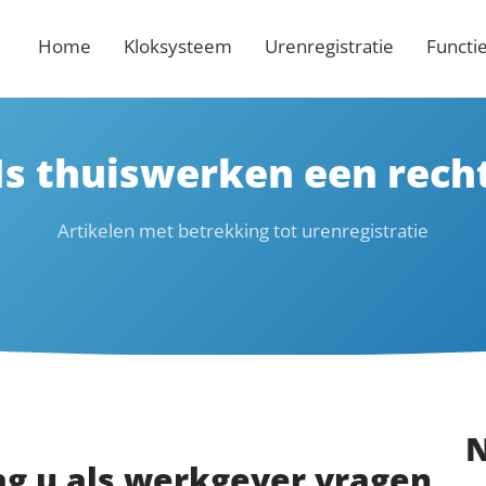
Home
Kloksysteem
Urenregistratie
Functi
Is thuiswerken een rech
Artikelen met betrekking tot urenregistratie
N
g u als werkgever vragen