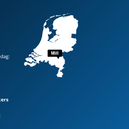
jdag:
ers
t