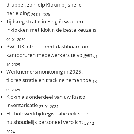
druppel: zo hielp Klokin bij snelle
herleiding
23-01-2026
Tijdsregistratie in België: waarom
inklokken met Klokin de beste keuze is
06-01-2026
PwC UK introduceert dashboard om
kantooruren medewerkers te volgen
01-
10-2025
Werknemersmonitoring in 2025:
tijdregistratie en tracking nemen toe
18-
09-2025
Klokin als onderdeel van uw Risico
Inventarisatie
27-01-2025
EU-hof: werktijdregistratie ook voor
huishoudelijk personeel verplicht
28-12-
2024